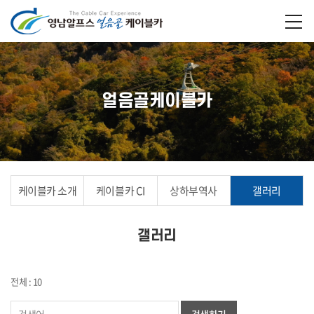
얼음골케이블카
케이블카 소개
케이블카 CI
상하부역사
갤러리
갤러리
전체 : 10